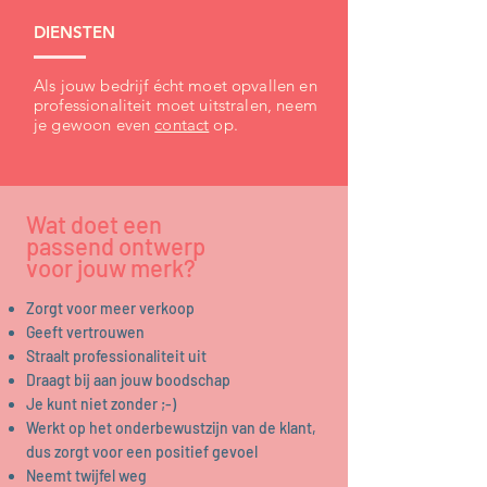
DIENSTEN
Als jouw bedrijf écht moet opvallen en
professionaliteit moet uitstralen, neem
je gewoon even
contact
op.
Wat doet een
passend ontwerp
voor jouw merk?
Zorgt voor meer verkoop
Geeft vertrouwen
Straalt professionaliteit uit
Draagt bij aan jouw boodschap
Je kunt niet zonder ;-)
Werkt op het onderbewustzijn van de klant,
dus zorgt voor een positief gevoel
Neemt twijfel weg