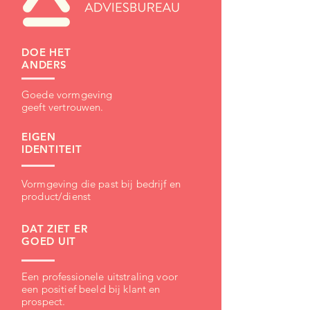
DOE HET
ANDERS
Goede vormgeving
geeft
vertrouwen.
EIGEN
IDENTITEIT
Vormgeving die past bij bedrijf en
product/dienst
DAT ZIET ER
GOED UIT
Een professionele uitstraling voor
een positief beeld bij klant en
prospect.