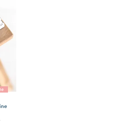
ne
ine
e